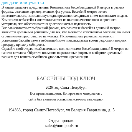
для дачи или участка
В нашем каталоге представлены Композитные бассейны длиной 8 метров в разных
формах: овальные, прямоугольные, фигурные. Бассейн 8 метров имеет
вместительность, позволяющую одновременно находиться в нем нескольким людям.
Композитные бассейны изготавливаются из высококачественного и прочного
материала, что обеспечивает их долговечность и надежность.
Вне зависимости от выбранной формы, композитные бассейны длиной 8 метров
являются идеальным решением для тех, кто мечтает о собственном бассейне, но имеет
ограниченное пространство на участке. Их компактные размеры позволяют
установить бассейн даже в небольшой зоне и наслаждаться всеми радостями водных
процедур прямо у себя дома.
Сделайте свой отдых незабываемым с композитными бассейнами длиной 8 метров из
нашего каталога. Обратите внимание на различные формы и выберите идеальный
вариант для вашего семейного удовольствия и релаксации.
БАССЕЙНЫ ПОД КЛЮЧ
2026 год, Санкт-Петербург.
Все права защищены. Копирование материалов с
сайта без указания ссылки на источник запрещено.
194363, город Санкт-Петербург, ул Валерия Гаврилина, д. 5
Отдел продаж:
sales@nordpools.ru