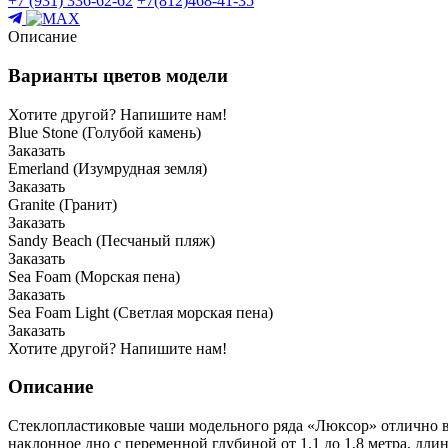
+7 (931) 336-62-62
+7(812)468-41-35
Описание
Варианты цветов модели
Хотите другой? Напишите нам!
Blue Stone (Голубой камень)
Заказать
Emerland (Изумрудная земля)
Заказать
Granite (Гранит)
Заказать
Sandy Beach (Песчаный пляж)
Заказать
Sea Foam (Морская пена)
Заказать
Sea Foam Light (Светлая морская пена)
Заказать
Хотите другой? Напишите нам!
Описание
Стеклопластиковые чаши модельного ряда «Люксор» отлично в
наклонное дно с переменной глубиной от 1,1 до 1,8 метра, дли