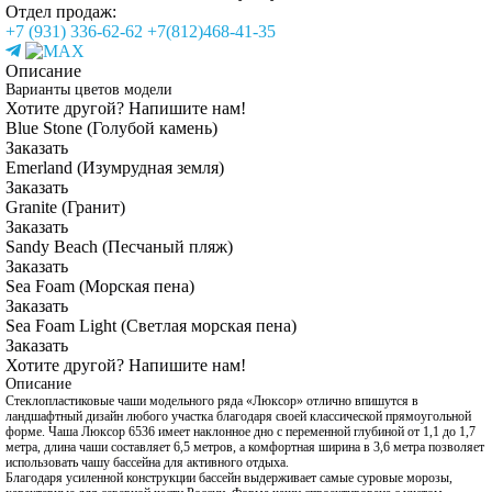
Отдел продаж:
+7 (931) 336-62-62
+7(812)468-41-35
Описание
Варианты цветов модели
Хотите другой? Напишите нам!
Blue Stone (Голубой камень)
Заказать
Emerland (Изумрудная земля)
Заказать
Granite (Гранит)
Заказать
Sandy Beach (Песчаный пляж)
Заказать
Sea Foam (Морская пена)
Заказать
Sea Foam Light (Светлая морская пена)
Заказать
Хотите другой? Напишите нам!
Описание
Стеклопластиковые чаши модельного ряда «Люксор» отлично впишутся в
ландшафтный дизайн любого участка благодаря своей классической прямоугольной
форме. Чаша Люксор 6536 имеет наклонное дно с переменной глубиной от 1,1 до 1,7
метра, длина чаши составляет 6,5 метров, а комфортная ширина в 3,6 метра позволяет
использовать чашу бассейна для активного отдыха.
Благодаря усиленной конструкции бассейн выдерживает самые суровые морозы,