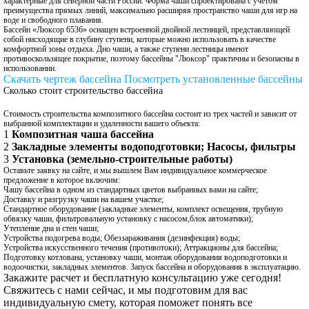
характерные для северной части России. Форма чаши спроектирована с учетом
преимущества прямых линий, максимально расширяя пространство чаши для игр на
воде и свободного плавания.
Бассейн «Люксор 6536» оснащен встроенной двойной лестницей, представляющей
собой нисходящие в глубину ступени, которые можно использовать в качестве
комфортной зоны отдыха. Дно чаши, а также ступени лестницы имеют
противоскользящее покрытие, поэтому бассейны "Люксор" практичны и безопасны в
использовании.
Скачать чертеж бассейна
Посмотреть установленные бассейны
Сколько стоит строительство бассейна
Стоимость строительства композитного бассейна состоит из трех частей и зависит от
выбранной комплектации и удаленности вашего объекта:
1
Композитная чаша бассейна
2
Закладные элементы водоподготовки; Насосы, фильтры
3
Установка (земельно‑строительные работы)
Оставьте заявку на сайте, и мы вышлем Вам индивидуальное коммерческое
предложение в которое включим:
Чашу бассейна в одном из стандартных цветов выбранных вами на сайте;
Доставку и разгрузку чаши на вашем участке;
Стандартное оборудование (закладные элементы, комплект освещения, трубную
обвязку чаши, фильтровальную установку с насосом,блок автоматики);
Утепление дна и стен чаши;
Устройства подогрева воды; Обеззараживания (дезинфекция) воды;
Устройства искусственного течения (противотоки); Аттракционы для бассейна;
Подготовку котлована, установку чаши, монтаж оборудования водоподготовки и
водоочистки, закладных элементов. Запуск бассейна и оборудования в эксплуатацию.
Закажите расчет и бесплатную консультацию уже сегодня!
Свяжитесь с нами сейчас, и мы подготовим для вас
индивидуальную смету, которая поможет понять все