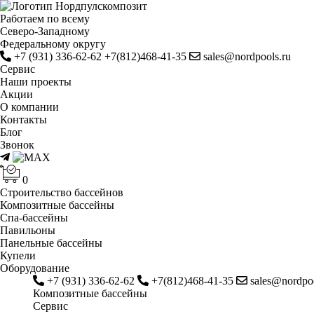
Работаем по всему
Cеверо-Западному
Федеральному округу
+7 (931) 336-62-62
+7(812)468-41-35
sales@nordpools.ru
Cервис
Наши проекты
Акции
О компании
Контакты
Блог
Звонок
0
Строительство бассейнов
Композитные бассейны
Спа-бассейны
Павильоны
Панельные бассейны
Купели
Оборудование
+7 (931) 336-62-62
+7(812)468-41-35
sales@nordpoo
Композитные бассейны
Cервис