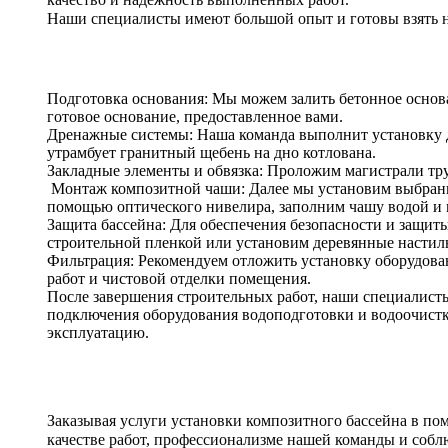
Наши специалисты имеют большой опыт и готовы взять на
Подготовка основания: Мы можем залить бетонное основа
готовое основание, предоставленное вами.
Дренажные системы: Наша команда выполнит установку д
утрамбует гранитный щебень на дно котлована.
Закладные элементы и обвязка: Проложим магистрали тру
Монтаж композитной чаши: Далее мы установим выбранн
помощью оптического нивелира, заполним чашу водой и 
Защита бассейна: Для обеспечения безопасности и защит
строительной пленкой или установим деревянные настил
Фильтрация: Рекомендуем отложить установку оборудован
работ и чистовой отделки помещения.
После завершения строительных работ, наши специалист
подключения оборудования водоподготовки и водоочистки
эксплуатацию.
Заказывая услуги установки композитного бассейна в по
качестве работ, профессионализме нашей команды и собл