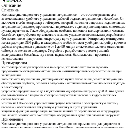
Описание
Описание
Комплект дистанционного управления аттракционом – это готовое решение для
автоматизации и удобного управления работой водных аттракционов в бассейнах. Он
включает в себя контроллер с таймером, который позволяет запускать подключенные
аттракционы (например противоток, гидромассаж, водопад) дистанционно с помощью
пульта управления. Такое оборудование особенно полезно в коммерческих и частных
бассейнах, где требуется организовать плавное управление несколькими устройствами
без постоянного присутствия оператора у щита управления. Контроллер монтируется
на стандартную DIN-рейку в электрощите и обеспечивает удобную настройку времени
работы аттракционов в диапазоне от 1 до 99 минут, а также возможность отключения
таймера по желанию оператора. Устройство разработано с учетом условий
эксплуатации в бассейнах, где важны надежность, безопасность и простота в
использовании.
Преимущества
контроллер оснащен встроенным таймером, что позволяет точно задавать
продолжительность работы аттракционов и оптимизировать энергопотребление при
эксплуатации.
возможность подключения дистанционного пульта управления делает эксплуатацию
оборудования удобной, позволяя запускать и останавливать аттракционы без подхода
к электрощиту.
устройство предназначено для подключения однофазной нагрузки до 8 А, что делает
его совместимым с широким спектром стандартных насосов и гидромассажных
систем бассейна.
монтаж на DIN-рейку упрощает интеграцию комплекта в электрическую систему
бассейна и обеспечивает аккуратную установку в щите управления.
защитные функции контроллера, включая защиту от переполюсовки и гидроудара,
повышают безопасность эксплуатации оборудования даже при сложных нагрузках.
Применение
Комплект дистанционного управления аттракционом применяется для управления
различными водными аттракционами в бассейнах – от противотоков и гидромассажа