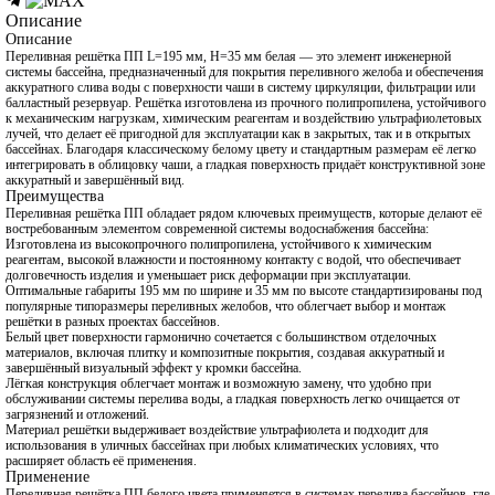
Описание
Описание
Переливная решётка ПП L=195 мм, H=35 мм белая — это элемент инженерной
системы бассейна, предназначенный для покрытия переливного желоба и обеспечения
аккуратного слива воды с поверхности чаши в систему циркуляции, фильтрации или
балластный резервуар. Решётка изготовлена из прочного полипропилена, устойчивого
к механическим нагрузкам, химическим реагентам и воздействию ультрафиолетовых
лучей, что делает её пригодной для эксплуатации как в закрытых, так и в открытых
бассейнах. Благодаря классическому белому цвету и стандартным размерам её легко
интегрировать в облицовку чаши, а гладкая поверхность придаёт конструктивной зоне
аккуратный и завершённый вид.
Преимущества
Переливная решётка ПП обладает рядом ключевых преимуществ, которые делают её
востребованным элементом современной системы водоснабжения бассейна:
Изготовлена из высокопрочного полипропилена, устойчивого к химическим
реагентам, высокой влажности и постоянному контакту с водой, что обеспечивает
долговечность изделия и уменьшает риск деформации при эксплуатации.
Оптимальные габариты 195 мм по ширине и 35 мм по высоте стандартизированы под
популярные типоразмеры переливных желобов, что облегчает выбор и монтаж
решётки в разных проектах бассейнов.
Белый цвет поверхности гармонично сочетается с большинством отделочных
материалов, включая плитку и композитные покрытия, создавая аккуратный и
завершённый визуальный эффект у кромки бассейна.
Лёгкая конструкция облегчает монтаж и возможную замену, что удобно при
обслуживании системы перелива воды, а гладкая поверхность легко очищается от
загрязнений и отложений.
Материал решётки выдерживает воздействие ультрафиолета и подходит для
использования в уличных бассейнах при любых климатических условиях, что
расширяет область её применения.
Применение
Переливная решётка ПП белого цвета применяется в системах перелива бассейнов, где