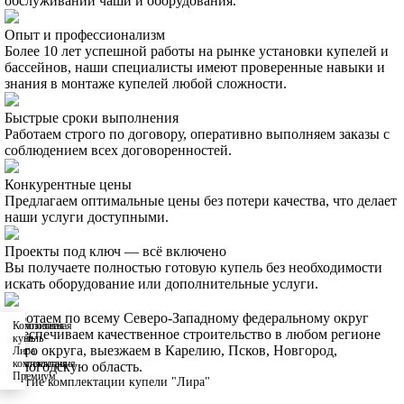
обслуживании чаши и оборудования.
Опыт и профессионализм
Более 10 лет успешной работы на рынке установки купелей и
бассейнов, наши специалисты имеют проверенные навыки и
знания в монтаже купелей любой сложности.
Быстрые сроки выполнения
Работаем строго по договору, оперативно выполняем заказы с
соблюдением всех договоренностей.
Конкурентные цены
Предлагаем оптимальные цены без потери качества, что делает
наши услуги доступными.
Проекты под ключ — всё включено
Вы получаете полностью готовую купель без необходимости
искать оборудование или дополнительные услуги.
Работаем по всему Северо-Западному федеральному округ
Композитная
Композитная
Обеспечиваем качественное строительство в любом регионе
купель
купель
этого округа, выезжаем в Карелию, Псков, Новгород,
Лира
Лира
комплектация
комплектация
Вологодскую область.
Элит
Премиум
Другие комплектации купели "Лира"