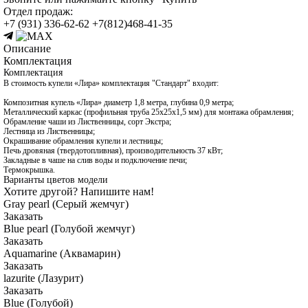
Отдел продаж:
+7 (931) 336-62-62
+7(812)468-41-35
Описание
Комплектация
Комплектация
В стоимость купели «Лира» комплектация "Стандарт" входит:
Композитная купель «Лира» диаметр 1,8 метра, глубина 0,9 метра;
Металлический каркас (профильная труба 25х25х1,5 мм) для монтажа обрамления;
Обрамление чаши из Лиственницы, сорт Экстра;
Лестница из Лиственницы;
Окрашивание обрамления купели и лестницы;
Печь дровяная (твердотопливная), производительность 37 кВт;
Закладные в чаше на слив воды и подключение печи;
Термокрышка.
Варианты цветов модели
Хотите другой? Напишите нам!
Gray pearl (Серый жемчуг)
Заказать
Blue pearl (Голубой жемчуг)
Заказать
Aquamarine (Аквамарин)
Заказать
lazurite (Лазурит)
Заказать
Blue (Голубой)