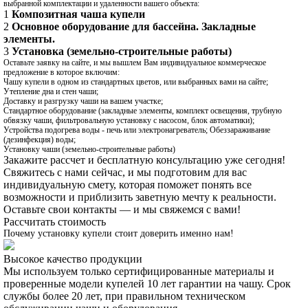
выбранной комплектации и удаленности вашего объекта:
1
Композитная чаша купели
2
Основное оборудование для бассейна. Закладные
элементы.
3
Установка (земельно‑строительные работы)
Оставьте заявку на сайте, и мы вышлем Вам индивидуальное коммерческое
предложение в которое включим:
Чашу купели в одном из стандартных цветов, или выбранных вами на сайте;
Утепление дна и стен чаши;
Доставку и разгрузку чаши на вашем участке;
Стандартное оборудование (закладные элементы, комплект освещения, трубную
обвязку чаши, фильтровальную установку с насосом, блок автоматики);
Устройства подогрева воды - печь или электронагреватель; Обеззараживание
(дезинфекция) воды;
Установку чаши (земельно-строительные работы)
Закажите рассчет и бесплатную консультацию уже сегодня!
Свяжитесь с нами сейчас, и мы подготовим для вас
индивидуальную смету, которая поможет понять все
возможности и приблизить заветную мечту к реальности.
Оставьте свои контакты — и мы свяжемся с вами!
Рассчитать стоимость
Почему установку купели стоит доверить именно нам!
Высокое качество продукции
Мы используем только сертифицированные материалы и
проверенные модели купелей 10 лет гарантии на чашу. Срок
службы более 20 лет, при правильном техническом