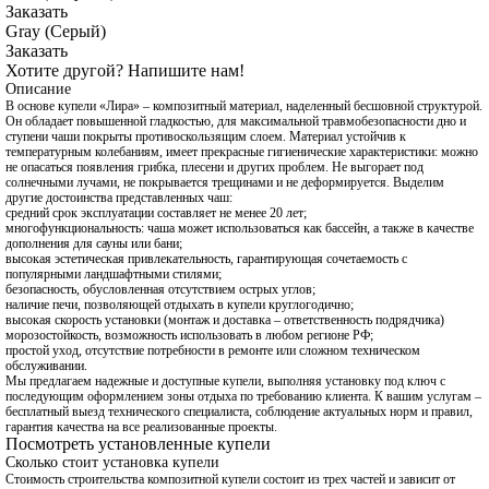
Заказать
Gray (Серый)
Заказать
Хотите другой? Напишите нам!
Описание
В основе купели «Лира» – композитный материал, наделенный бесшовной структурой.
Он обладает повышенной гладкостью, для максимальной травмобезопасности дно и
ступени чаши покрыты противоскользящим слоем. Материал устойчив к
температурным колебаниям, имеет прекрасные гигиенические характеристики: можно
не опасаться появления грибка, плесени и других проблем. Не выгорает под
солнечными лучами, не покрывается трещинами и не деформируется. Выделим
другие достоинства представленных чаш:
средний срок эксплуатации составляет не менее 20 лет;
многофункциональность: чаша может использоваться как бассейн, а также в качестве
дополнения для сауны или бани;
высокая эстетическая привлекательность, гарантирующая сочетаемость с
популярными ландшафтными стилями;
безопасность, обусловленная отсутствием острых углов;
наличие печи, позволяющей отдыхать в купели круглогодично;
высокая скорость установки (монтаж и доставка – ответственность подрядчика)
морозостойкость, возможность использовать в любом регионе РФ;
простой уход, отсутствие потребности в ремонте или сложном техническом
обслуживании.
Мы предлагаем надежные и доступные купели, выполняя установку под ключ с
последующим оформлением зоны отдыха по требованию клиента. К вашим услугам –
бесплатный выезд технического специалиста, соблюдение актуальных норм и правил,
гарантия качества на все реализованные проекты.
Посмотреть установленные купели
Сколько стоит установка купели
Стоимость строительства композитной купели состоит из трех частей и зависит от