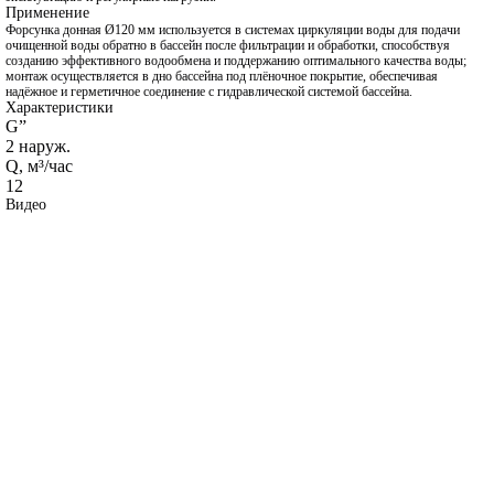
Применение
Форсунка донная Ø120 мм используется в системах циркуляции воды для подачи
очищенной воды обратно в бассейн после фильтрации и обработки, способствуя
созданию эффективного водообмена и поддержанию оптимального качества воды;
монтаж осуществляется в дно бассейна под плёночное покрытие, обеспечивая
надёжное и герметичное соединение с гидравлической системой бассейна.
Характеристики
G”
2 наруж.
Q, м³/час
12
Видео