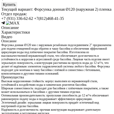
Купить
Текущий вариант:
Форсунка донная Ø120 (наружная 2) пленка
Отдел продаж:
+7 (931) 336-62-62
+7(812)468-41-35
Описание
Характеристики
Видео
Описание
Форсунка донная Ø120 мм с наружным резьбовым подсоединением 2″ предназначена
для подачи очищенной воды обратно в чашу бассейна и обеспечения эффективной
циркуляции воды под плёночное покрытие бассейна. Изготовлена из
высококачественной нержавеющей стали, что обеспечивает долговечность и
устойчивость к коррозии в агрессивной среде бассейна. Лицевая часть изделия имеет
зеркальную поверхность, а конструкция рассчитана на пропуск воды до 12 м³/ч, что
делает её надёжным элементом гидравлической системы любого бассейна. Форсунка
подходит для монтажа в чашу бассейна с плёнкой и совместима с бетонными,
композитными и другими типами оснований.
Преимущества
Высокая коррозионная стойкость: корпус выполнен из нержавеющей стали,
устойчивой к воздействию воды и химических реагентов бассейна.
Широкая совместимость: подходит для бассейнов с плёночным покрытием, а также
может использоваться в бассейнах с другими типами отделки.
Оптимальная производительность: пропускная способность до 12 м³/ч обеспечивает
равномерную подачу воды и поддерживает эффективную циркуляцию.
Эстетичный дизайн: зеркальная лицвая поверхность придаёт эстетичный вид
внутренней отделке бассейна.
Надёжность и долговечность: прочная конструкция выдерживает длительную
эксплуатацию и регулярные нагрузки.