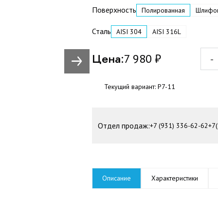
Поверхность
Полированная
Шлифо
Сталь
AISI 304
AISI 316L
Цена:
7 980
₽
-
Текущий вариант:
Р7-11
Отдел продаж:
+7 (931) 336-62-62
+7
Описание
Характеристики