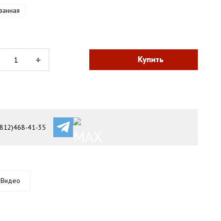
ванная
+
Купить
(812)468-41-35
Видео