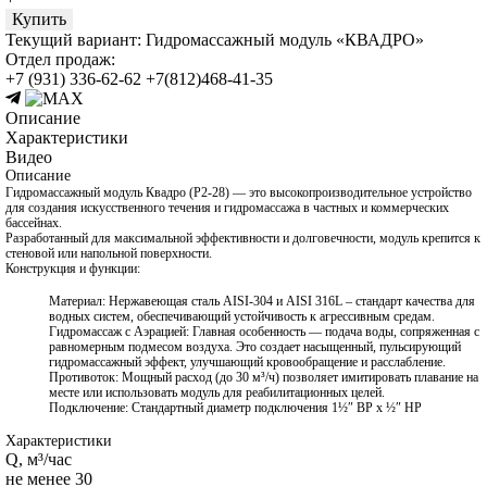
Купить
Текущий вариант:
Гидромассажный модуль «КВАДРО»
Отдел продаж:
+7 (931) 336-62-62
+7(812)468-41-35
Описание
Характеристики
Видео
Описание
Гидромассажный модуль Квадро (Р2-28) — это высокопроизводительное устройство
для создания искусственного течения и гидромассажа в частных и коммерческих
бассейнах.
Разработанный для максимальной эффективности и долговечности, модуль крепится к
стеновой или напольной поверхности.
Конструкция и функции:
Материал: Нержавеющая сталь AISI-304 и AISI 316L – стандарт качества для
водных систем, обеспечивающий устойчивость к агрессивным средам.
Гидромассаж с Аэрацией: Главная особенность — подача воды, сопряженная с
равномерным подмесом воздуха. Это создает насыщенный, пульсирующий
гидромассажный эффект, улучшающий кровообращение и расслабление.
Противоток: Мощный расход (до 30 м³/ч) позволяет имитировать плавание на
месте или использовать модуль для реабилитационных целей.
Подключение: Стандартный диаметр подключения 1½″ ВР х ½″ НР
Характеристики
Q, м³/час
не менее 30