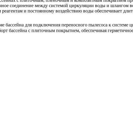
ассейнах с плиточным, плёночным и композитным покрытием пр
чное соединение между системой циркуляции воды и шлангом в
м реагентам и постоянному воздействию воды обеспечивает дли
еме бассейна для подключения переносного пылесоса к системе 
борт бассейна с плиточным покрытием, обеспечивая герметичное