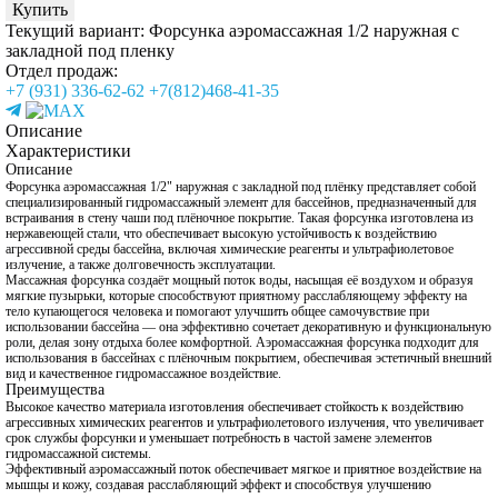
Купить
Текущий вариант:
Форсунка аэромассажная 1/2 наружная с
закладной под пленку
Отдел продаж:
+7 (931) 336-62-62
+7(812)468-41-35
Описание
Характеристики
Описание
Форсунка аэромассажная 1/2" наружная с закладной под плёнку представляет собой
специализированный гидромассажный элемент для бассейнов, предназначенный для
встраивания в стену чаши под плёночное покрытие. Такая форсунка изготовлена из
нержавеющей стали, что обеспечивает высокую устойчивость к воздействию
агрессивной среды бассейна, включая химические реагенты и ультрафиолетовое
излучение, а также долговечность эксплуатации.
Массажная форсунка создаёт мощный поток воды, насыщая её воздухом и образуя
мягкие пузырьки, которые способствуют приятному расслабляющему эффекту на
тело купающегося человека и помогают улучшить общее самочувствие при
использовании бассейна — она эффективно сочетает декоративную и функциональную
роли, делая зону отдыха более комфортной. Аэромассажная форсунка подходит для
использования в бассейнах с плёночным покрытием, обеспечивая эстетичный внешний
вид и качественное гидромассажное воздействие.
Преимущества
Высокое качество материала изготовления обеспечивает стойкость к воздействию
агрессивных химических реагентов и ультрафиолетового излучения, что увеличивает
срок службы форсунки и уменьшает потребность в частой замене элементов
гидромассажной системы.
Эффективный аэромассажный поток обеспечивает мягкое и приятное воздействие на
мышцы и кожу, создавая расслабляющий эффект и способствуя улучшению