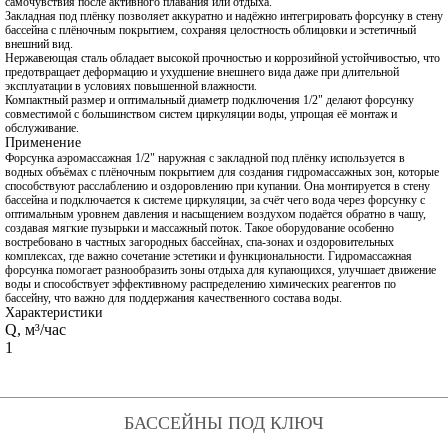
самочувствия после активного плавания или отдыха.
Закладная под плёнку позволяет аккуратно и надёжно интегрировать форсунку в стену
бассейна с плёночным покрытием, сохраняя целостность облицовки и эстетичный
внешний вид.
Нержавеющая сталь обладает высокой прочностью и коррозийной устойчивостью, что
предотвращает деформацию и ухудшение внешнего вида даже при длительной
эксплуатации в условиях повышенной влажности.
Компактный размер и оптимальный диаметр подключения 1/2" делают форсунку
совместимой с большинством систем циркуляции воды, упрощая её монтаж и
обслуживание.
Применение
Форсунка аэромассажная 1/2" наружная с закладной под плёнку используется в
водных объёмах с плёночным покрытием для создания гидромассажных зон, которые
способствуют расслаблению и оздоровлению при купании. Она монтируется в стену
бассейна и подключается к системе циркуляции, за счёт чего вода через форсунку с
оптимальным уровнем давления и насыщением воздухом подаётся обратно в чашу,
создавая мягкие пузырьки и массажный поток. Такое оборудование особенно
востребовано в частных загородных бассейнах, спа-зонах и оздоровительных
комплексах, где важно сочетание эстетики и функциональности. Гидромассажная
форсунка помогает разнообразить зоны отдыха для купающихся, улучшает движение
воды и способствует эффективному распределению химических реагентов по
бассейну, что важно для поддержания качественного состава воды.
Характеристики
Q, м³/час
1
БАССЕЙНЫ ПОД КЛЮЧ