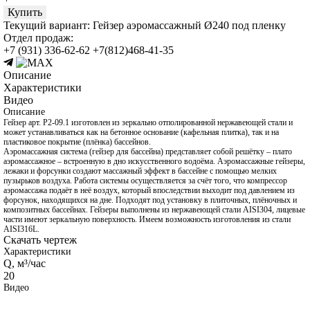
Купить
Текущий вариант:
Гейзер аэромассажный Ø240 под пленку
Отдел продаж:
+7 (931) 336-62-62
+7(812)468-41-35
Описание
Характеристики
Видео
Описание
Гейзер арт. Р2-09.1 изготовлен из зеркально отполированной нержавеющей стали и
может устанавливаться как на бетонное основание (кафельная плитка), так и на
пластиковое покрытие (плёнка) бассейнов.
Аэромассажная система (гейзер для бассейна) представляет собой решётку – плато
аэромассажное – встроенную в дно искусственного водоёма. Аэромассажные гейзеры,
лежаки и форсунки создают массажный эффект в бассейне с помощью мелких
пузырьков воздуха. Работа системы осуществляется за счёт того, что компрессор
аэромассажа подаёт в неё воздух, который впоследствии выходит под давлением из
форсунок, находящихся на дне. Подходят под установку в плиточных, плёночных и
композитных бассейнах. Гейзеры выполнены из нержавеющей стали AISI304, лицевые
части имеют зеркальную поверхность. Имеем возможность изготовления из стали
AISI316L.
Скачать чертеж
Характеристики
Q, м³/час
20
Видео