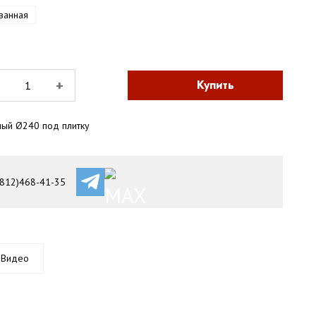
ванная
+
Купить
ный Ø240 под плитку
(812)468-41-35
Видео