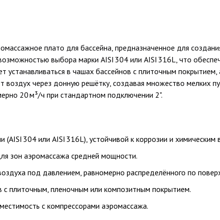
ромассажное плато для бассейна, предназначенное для созда
озможностью выбора марки AISI 304 или AISI 316L, что обеспе
жет устанавливаться в чашах бассейнов с плиточным покрытием
ет воздух через донную решётку, создавая множество мелких п
ерно 20 м³/ч при стандартном подключении 2".
(AISI 304 или AISI 316L), устойчивой к коррозии и химическим
для зон аэромассажа средней мощности.
оздуха под давлением, равномерно распределённого по поверх
в с плиточным, пленочным или композитным покрытием.
местимость с компрессорами аэромассажа.