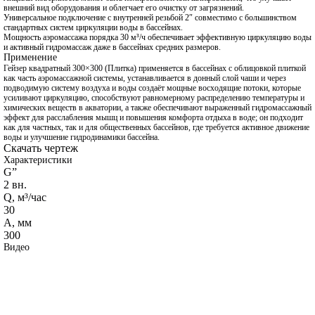
внешний вид оборудования и облегчает его очистку от загрязнений.
Универсальное подключение с внутренней резьбой 2″ совместимо с большинством
стандартных систем циркуляции воды в бассейнах.
Мощность аэромассажа порядка 30 м³/ч обеспечивает эффективную циркуляцию воды
и активный гидромассаж даже в бассейнах средних размеров.
Применение
Гейзер квадратный 300×300 (Плитка) применяется в бассейнах с облицовкой плиткой
как часть аэромассажной системы, устанавливается в донный слой чаши и через
подводимую систему воздуха и воды создаёт мощные восходящие потоки, которые
усиливают циркуляцию, способствуют равномерному распределению температуры и
химических веществ в акватории, а также обеспечивают выраженный гидромассажный
эффект для расслабления мышц и повышения комфорта отдыха в воде; он подходит
как для частных, так и для общественных бассейнов, где требуется активное движение
воды и улучшение гидродинамики бассейна.
Скачать чертеж
Характеристики
G”
2 вн.
Q, м³/час
30
A, мм
300
Видео