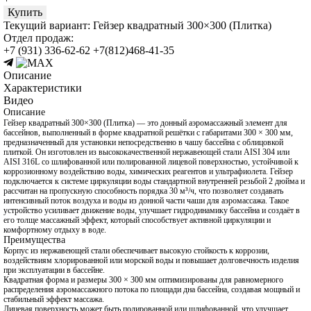
Купить
Текущий вариант:
Гейзер квадратный 300×300 (Плитка)
Отдел продаж:
+7 (931) 336-62-62
+7(812)468-41-35
Описание
Характеристики
Видео
Описание
Гейзер квадратный 300×300 (Плитка) — это донный аэромассажный элемент для
бассейнов, выполненный в форме квадратной решётки с габаритами 300 × 300 мм,
предназначенный для установки непосредственно в чашу бассейна с облицовкой
плиткой. Он изготовлен из высококачественной нержавеющей стали AISI 304 или
AISI 316L со шлифованной или полированной лицевой поверхностью, устойчивой к
коррозионному воздействию воды, химических реагентов и ультрафиолета. Гейзер
подключается к системе циркуляции воды стандартной внутренней резьбой 2 дюйма и
рассчитан на пропускную способность порядка 30 м³/ч, что позволяет создавать
интенсивный поток воздуха и воды из донной части чаши для аэромассажа. Такое
устройство усиливает движение воды, улучшает гидродинамику бассейна и создаёт в
его толще массажный эффект, который способствует активной циркуляции и
комфортному отдыху в воде.
Преимущества
Корпус из нержавеющей стали обеспечивает высокую стойкость к коррозии,
воздействиям хлорированной или морской воды и повышает долговечность изделия
при эксплуатации в бассейне.
Квадратная форма и размеры 300 × 300 мм оптимизированы для равномерного
распределения аэромассажного потока по площади дна бассейна, создавая мощный и
стабильный эффект массажа.
Лицевая поверхность может быть полированной или шлифованной, что улучшает