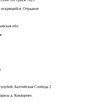
й искрящийся. Отрадное
овская обл.
рк
и
голубой, Балтийская Слобода 2
ррасы д. Коккорево.