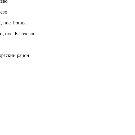
сево
чево
, пос. Ропша
н, пос. Ключевое
оргский район