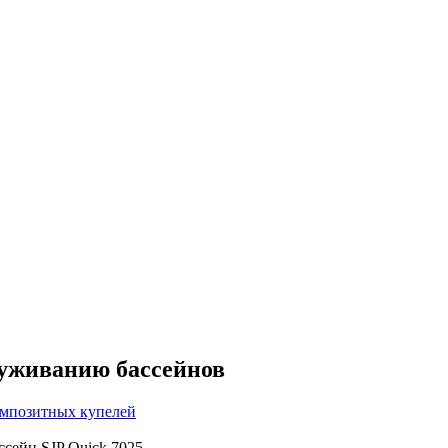
луживанию бассейнов
омпозитных купелей
сейн SJP Quick 7025