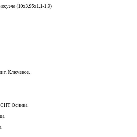
есуэла (10х3,95х1,1-1,9)
нит, Ключевое.
, СНТ Осинка
ца
а