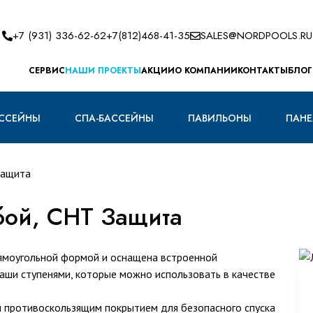
+7 (931) 336-62-62
+7(812)468-41-35
SALES@NORDPOOLS.RU
CЕРВИС
НАШИ ПРОЕКТЫ
АКЦИИ
О КОМПАНИИ
КОНТАКТЫ
БЛОГ
ССЕЙНЫ
СПА-БАССЕЙНЫ
ПАВИЛЬОНЫ
ПАНЕ
Защита
убой, СНТ Защита
рямоугольной формой и оснащена встроенной
чаши ступенями, которые можно использовать в качестве
ы противоскользящим покрытием для безопасного спуска