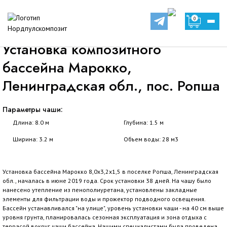
Наши проекты
0
Установка композитного бассейна Марокко, Ленинградская обл., пос.
Ропша
Установка композитного
бассейна Марокко,
Ленинградская обл., пос. Ропша
Параметры чаши:
Длина: 8.0 м
Глубина: 1.5 м
Ширина: 3.2 м
Объем воды: 28 м3
Установка бассейна Марокко 8,0х3,2х1,5 в поселке Ропша, Ленинградская
обл., началась в июне 2019 года. Срок установки 38 дней. На чашу было
нанесено утепление из пенополиуретана, установлены закладные
элементы для фильтрации воды и прожектор подводного освещения.
Бассейн устанавливался "на улице", уровень установки чаши - на 40 см выше
уровня грунта, планировалась сезонная эксплуатация и зона отдыха с
террасой вокруг чаши бассейна. Нашими специалистами была проведена