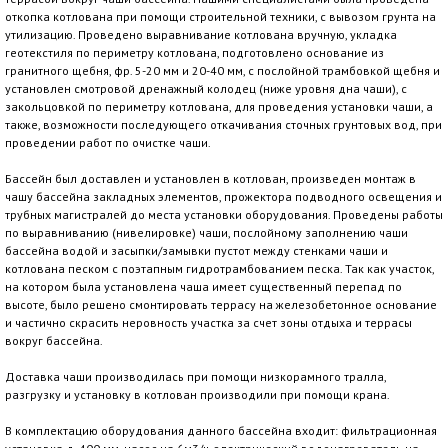
откопка котлована при помощи строительной техники, с вывозом грунта на
утилизацию. Проведено выравнивание котлована вручную, укладка
геотекстиля по периметру котлована, подготовлено основание из
гранитного щебня, фр. 5-20 мм и 20-40 мм, с послойной трамбовкой щебня и
установлен смотровой дренажный колодец (ниже уровня дна чаши), с
закольцовкой по периметру котлована, для проведения установки чаши, а
также, возможности последующего откачивания сточных грунтовых вод, при
проведении работ по очистке чаши.
Бассейн был доставлен и установлен в котлован, произведен монтаж в
чашу бассейна закладных элементов, прожектора подводного освещения и
трубных магистралей до места установки оборудования. Проведены работы
по выравниванию (нивелировке) чаши, послойному заполнению чаши
бассейна водой и засыпки/замывки пустот между стенками чаши и
котлована песком с поэтапным гидротрамбованием песка. Так как участок,
на котором была установлена чаша имеет существенный перепад по
высоте, было решено смонтировать террасу на железобетонное основание
и частично скрасить неровность участка за счет зоны отдыха и террасы
вокруг бассейна.
Доставка чаши производилась при помощи низкорамного тралла,
разгрузку и установку в котлован производили при помощи крана.
В комплектацию оборудования данного бассейна входит: фильтрационная