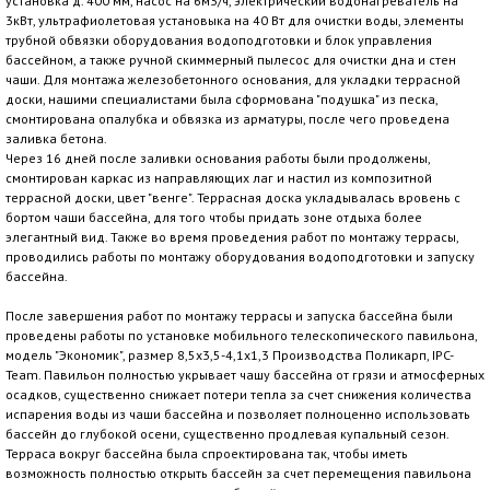
установка д. 400 мм, насос на 6м3/ч, электрический водонагреватель на
3кВт, ультрафиолетовая установыка на 40 Вт для очистки воды, элементы
трубной обвязки оборудования водоподготовки и блок управления
бассейном, а также ручной скиммерный пылесос для очистки дна и стен
чаши. Для монтажа железобетонного основания, для укладки террасной
доски, нашими специалистами была сформована "подушка" из песка,
смонтирована опалубка и обвязка из арматуры, после чего проведена
заливка бетона.
Через 16 дней после заливки основания работы были продолжены,
смонтирован каркас из направляющих лаг и настил из композитной
террасной доски, цвет "венге". Террасная доска укладывалась вровень с
бортом чаши бассейна, для того чтобы придать зоне отдыха более
элегантный вид. Также во время проведения работ по монтажу террасы,
проводились работы по монтажу оборудования водоподготовки и запуску
бассейна.
После завершения работ по монтажу террасы и запуска бассейна были
проведены работы по установке мобильного телескопического павильона,
модель "Экономик", размер 8,5х3,5-4,1х1,3 Производства Поликарп, IPC-
Team. Павильон полностью укрывает чашу бассейна от грязи и атмосферных
осадков, существенно снижает потери тепла за счет снижения количества
испарения воды из чаши бассейна и позволяет полноценно использовать
бассейн до глубокой осени, существенно продлевая купальный сезон.
Терраса вокруг бассейна была спроектирована так, чтобы иметь
возможность полностью открыть бассейн за счет перемещения павильона