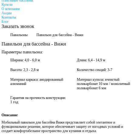
Панельные бассейны
Купели
О компании
Акции
Контакты
Блог
Заказать звонок
Павильоны
Павильон для бассейна - Вижн
Павильон для бассейна - Вижн
Параметры павильона:
Ширина: 4,0 - 6,0 м
Длина: 6,4 - 14,9 м
Высота: 2,3 - 2,8 м
Количество секций: 3-7
Материал каркаса: анодированный
Материал купола: ячеистый
алюминий
поликарбонат 10 мм / монолитный
поликарбонат 6 мм
Гарантия на прочность конструкции:
1 год
Описание
Мобильный павильон для бассейна Вижн представляет собой элегантное и
функциональное решение, которое обеспечивает защиту от погодных условий и
создает комфортабельное пространство для купания и отдыха.