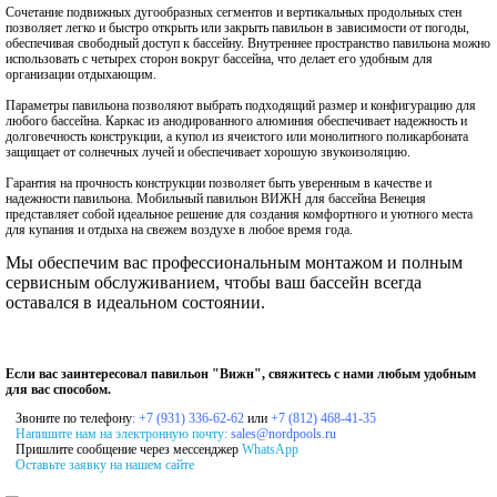
Сочетание подвижных дугообразных сегментов и вертикальных продольных стен
позволяет легко и быстро открыть или закрыть павильон в зависимости от погоды,
обеспечивая свободный доступ к бассейну. Внутреннее пространство павильона можно
использовать с четырех сторон вокруг бассейна, что делает его удобным для
организации отдыхающим.
Параметры павильона позволяют выбрать подходящий размер и конфигурацию для
любого бассейна. Каркас из анодированного алюминия обеспечивает надежность и
долговечность конструкции, а купол из ячеистого или монолитного поликарбоната
защищает от солнечных лучей и обеспечивает хорошую звукоизоляцию.
Гарантия на прочность конструкции позволяет быть уверенным в качестве и
надежности павильона. Мобильный павильон ВИЖН для бассейна Венеция
представляет собой идеальное решение для создания комфортного и уютного места
для купания и отдыха на свежем воздухе в любое время года.
Мы обеспечим вас профессиональным монтажом и полным
сервисным обслуживанием, чтобы ваш бассейн всегда
оставался в идеальном состоянии.
Если вас заинтересовал павильон "Вижн", свяжитесь с нами любым удобным
для вас способом.
Звоните по телефону
:
+7 (931) 336-62-62
или
+7 (812) 468-41-35
Напишите нам на электронную почту:
sales@nordpools.ru
Пришлите сообщение через мессенджер
WhatsApp
Оставьте заявку на нашем сайте