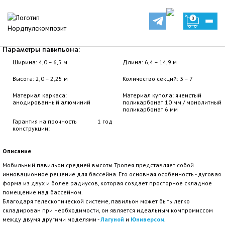
Павильоны
Павильон для бассейна - Тропея
0
Павильон для бассейна - Тропея
Параметры павильона:
Ширина: 4,0 – 6,5 м
Длина: 6,4 – 14,9 м
Высота: 2,0 – 2,25 м
Количество секций: 3 – 7
Материал каркаса:
Материал купола: ячеистый
анодированный алюминий
поликарбонат 10 мм / монолитный
поликарбонат 6 мм
Гарантия на прочность
1 год
конструкции:
Описание
Мобильный павильон средней высоты Тропея представляет собой
инновационное решение для бассейна. Его основная особенность - дуговая
форма из двух и более радиусов, которая создает просторное складное
помещение над бассейном.
Благодаря телескопической системе, павильон может быть легко
складирован при необходимости, он является идеальным компромиссом
между двумя другими моделями -
Лагуной
и
Юниверсом
.