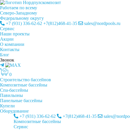
Работаем по всему
Cеверо-Западному
Федеральному округу
+7 (931) 336-62-62
+7(812)468-41-35
sales@nordpools.ru
Cервис
Наши проекты
Акции
О компании
Контакты
Блог
Звонок
0
Строительство бассейнов
Композитные бассейны
Спа-бассейны
Павильоны
Панельные бассейны
Купели
Оборудование
+7 (931) 336-62-62
+7(812)468-41-35
sales@nordpoo
Композитные бассейны
Cервис