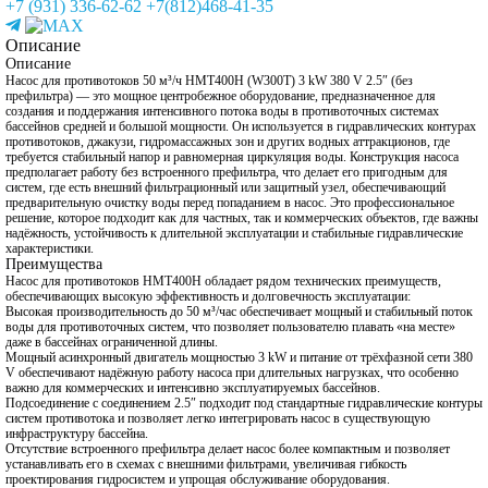
+7 (931) 336-62-62
+7(812)468-41-35
Описание
Описание
Насос для противотоков 50 м³/ч HMT400H (W300T) 3 kW 380 V 2.5″ (без
префильтра) — это мощное центробежное оборудование, предназначенное для
создания и поддержания интенсивного потока воды в противоточных системах
бассейнов средней и большой мощности. Он используется в гидравлических контурах
противотоков, джакузи, гидромассажных зон и других водных аттракционов, где
требуется стабильный напор и равномерная циркуляция воды. Конструкция насоса
предполагает работу без встроенного префильтра, что делает его пригодным для
систем, где есть внешний фильтрационный или защитный узел, обеспечивающий
предварительную очистку воды перед попаданием в насос. Это профессиональное
решение, которое подходит как для частных, так и коммерческих объектов, где важны
надёжность, устойчивость к длительной эксплуатации и стабильные гидравлические
характеристики.
Преимущества
Насос для противотоков HMT400H обладает рядом технических преимуществ,
обеспечивающих высокую эффективность и долговечность эксплуатации:
Высокая производительность до 50 м³/час обеспечивает мощный и стабильный поток
воды для противоточных систем, что позволяет пользователю плавать «на месте»
даже в бассейнах ограниченной длины.
Мощный асинхронный двигатель мощностью 3 kW и питание от трёхфазной сети 380
V обеспечивают надёжную работу насоса при длительных нагрузках, что особенно
важно для коммерческих и интенсивно эксплуатируемых бассейнов.
Подсоединение с соединением 2.5″ подходит под стандартные гидравлические контуры
систем противотока и позволяет легко интегрировать насос в существующую
инфраструктуру бассейна.
Отсутствие встроенного префильтра делает насос более компактным и позволяет
устанавливать его в схемах с внешними фильтрами, увеличивая гибкость
проектирования гидросистем и упрощая обслуживание оборудования.