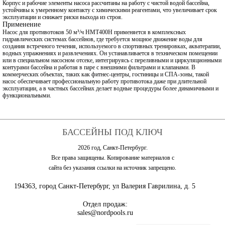
Корпус и рабочие элементы насоса рассчитаны на работу с чистой водой бассейна,
устойчивы к умеренному контакту с химическими реагентами, что увеличивает срок
эксплуатации и снижает риски выхода из строя.
Применение
Насос для противотоков 50 м³/ч HMT400H применяется в комплексных
гидравлических системах бассейнов, где требуется мощное движение воды для
создания встречного течения, используемого в спортивных тренировках, акватерапии,
водных упражнениях и развлечениях. Он устанавливается в техническом помещении
или в специальном насосном отсеке, интегрируясь с переливными и циркуляционными
контурами бассейна и работая в паре с внешними фильтрами и клапанами. В
коммерческих объектах, таких как фитнес-центры, гостиницы и СПА-зоны, такой
насос обеспечивает профессиональную работу противотока даже при длительной
эксплуатации, а в частных бассейнах делает водные процедуры более динамичными и
функциональными.
БАССЕЙНЫ ПОД КЛЮЧ
2026 год, Санкт-Петербург.
Все права защищены. Копирование материалов с
сайта без указания ссылки на источник запрещено.
194363, город Санкт-Петербург, ул Валерия Гаврилина, д. 5
Отдел продаж:
sales@nordpools.ru