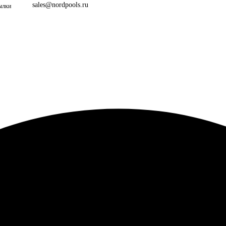
sales@nordpools.ru
сылки