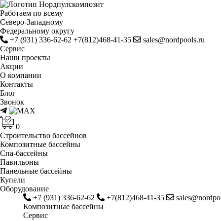
Работаем по всему
Cеверо-Западному
Федеральному округу
+7 (931) 336-62-62
+7(812)468-41-35
sales@nordpools.ru
Cервис
Наши проекты
Акции
О компании
Контакты
Блог
Звонок
0
Строительство бассейнов
Композитные бассейны
Спа-бассейны
Павильоны
Панельные бассейны
Купели
Оборудование
+7 (931) 336-62-62
+7(812)468-41-35
sales@nordpoo
Композитные бассейны
Cервис