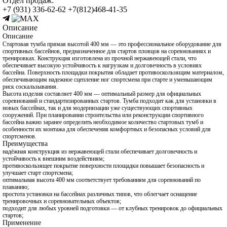
Отдел продаж:
+7 (931) 336-62-62
+7(812)468-41-35
Описание
Описание
Стартовая тумба прямая высотой 400 мм — это профессиональное оборудование для
спортивных бассейнов, предназначенное для стартов пловцов на соревнованиях и
тренировках. Конструкция изготовлена из прочной нержавеющей стали, что
обеспечивает высокую устойчивость к нагрузкам и долговечность в условиях
бассейна. Поверхность площадки покрытия обладает противоскользящим материалом,
обеспечивающим надежное сцепление ног спортсмена при старте и уменьшающим
риск соскальзывания.
Высота изделия составляет 400 мм — оптимальный размер для официальных
соревнований и стандартизированных стартов. Тумба подходит как для установки в
новых бассейнах, так и для модернизации уже существующих спортивных
сооружений. При планировании строительства или реконструкции спортивного
бассейна важно заранее определить необходимое количество стартовых тумб и
особенности их монтажа для обеспечения комфортных и безопасных условий для
спортсменов.
Преимущества
надёжная конструкция из нержавеющей стали обеспечивает долговечность и
устойчивость к внешним воздействиям;
противоскользящее покрытие поверхности площадки повышает безопасность и
улучшает старт спортсмена;
оптимальная высота 400 мм соответствует требованиям для соревнований по
плаванию;
простота установки на бассейнах различных типов, что облегчает оснащение
тренировочных и соревновательных объектов;
подходит для любых уровней подготовки — от клубных тренировок до официальных
стартов;
Применение