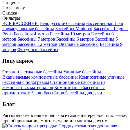
По цене
По размеру
Скидка
Фильтры
ВСЕ БАССЕЙНЫ
Белорусские бассейны
Бассейны San Juan
Прямоугольные бассейны
Бассейны Minipool
Бассейны Laguna
Pools
Бассейны 4 метра
Бассейны 10 метров
Бассейны 8
метров
Бассейны 7 метров
Бассейны 6 метров
Бассейны 5
метров
Бассейны 12 метров
Овальные бассейны
Бассейны 9
метров
Фигурные бассейны
Популярное
Стеклопластиковые бассейны
Уличные бассейны
Вкапываемые композитные бассейны
Композитные уличные
бассейны с подогревом
Стационарные бассейны из
композитных материалов
Композитные бассейны с
противотоком
Чаши бассейнов
бассейны для дачи
Блог
Рассказываем в нашем блоге все самое интересное и полезное,
про оборудование, монтаж, чаши и о многом другом