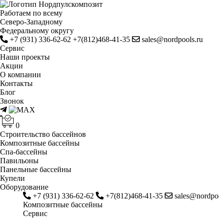
Работаем по всему
Cеверо-Западному
Федеральному округу
+7 (931) 336-62-62
+7(812)468-41-35
sales@nordpools.ru
Cервис
Наши проекты
Акции
О компании
Контакты
Блог
Звонок
0
Строительство бассейнов
Композитные бассейны
Спа-бассейны
Павильоны
Панельные бассейны
Купели
Оборудование
+7 (931) 336-62-62
+7(812)468-41-35
sales@nordpoo
Композитные бассейны
Cервис