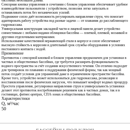
бассейнах небольшой длины.
Сенсорная кнопка управления в сочетании с блоком управления обеспечивает удобное
взаимодействие пользователя с устройством, позволяя легко запускать и
останавливать поток без механических усилий.
Подвижное сопло даёт возможность регулировать направление струи, что помогает
адаптировать работу устройства под разные задачи — от плавания до расслабляющего
гидромассажа.
Универсальная конструкция закладной части и лицевой панели делает устройство
совместимым с любыми видами облицовки бассейна — плиткой, пленкой, мозаикой и
другими отделочными материалами.
Использование качественной нержавеющей стали в корпусе и сопле обеспечивает
высокую стойкость к коррозии и длительный срок службы оборудования в условиях
постоянного контакта с водой.
Применение
Противоток с сенсорной кнопкой и блоком управления предназначен для установки в
частных и общественных бассейнах, где требуется расширить функциональность
водного пространства за счёт создания искусственного течения. Он отлично подходит
для тренировок по плаванию и поддержания физической формы, так как мощный
поток создаёт условия для упражнений даже в ограниченном пространстве бассейна.
Кроме того, устройство может использоваться для гидромассажа, релаксации и
восстановления после физических нагрузок, что повышает комфорт водных процедур.
Простота управления, регулировки направления струи и универсальность установки
делают этот противоток востребованным решением как в частных домах, так и в
гостиницах, фитнес‑центрах, СПА‑зонах и общественных бассейнах.
Характеристики
Q, м³/час
50