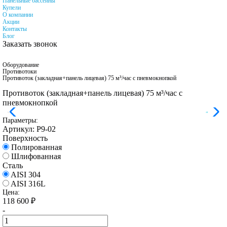
Панельные бассейны
Купели
О компании
Акции
Контакты
Блог
Заказать звонок
Оборудование
Противотоки
Противоток (закладная+панель лицевая) 75 м³/час с пневмокнопкой
Противоток (закладная+панель лицевая) 75 м³/час с
пневмокнопкой
Параметры:
Артикул:
Р9-02
Поверхность
Полированная
Шлифованная
Сталь
AISI 304
AISI 316L
Цена:
118 600
₽
-