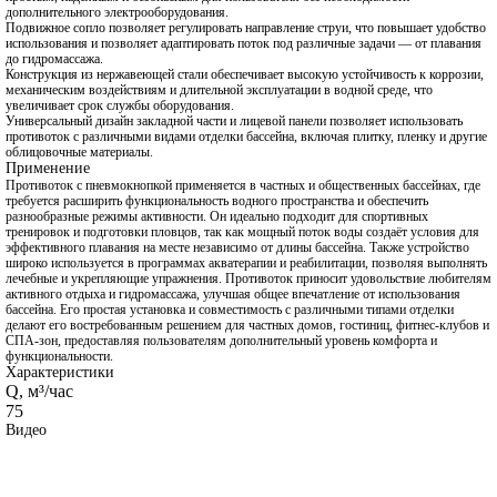
дополнительного электрооборудования.
Подвижное сопло позволяет регулировать направление струи, что повышает удобство
использования и позволяет адаптировать поток под различные задачи — от плавания
до гидромассажа.
Конструкция из нержавеющей стали обеспечивает высокую устойчивость к коррозии,
механическим воздействиям и длительной эксплуатации в водной среде, что
увеличивает срок службы оборудования.
Универсальный дизайн закладной части и лицевой панели позволяет использовать
противоток с различными видами отделки бассейна, включая плитку, пленку и другие
облицовочные материалы.
Применение
Противоток с пневмокнопкой применяется в частных и общественных бассейнах, где
требуется расширить функциональность водного пространства и обеспечить
разнообразные режимы активности. Он идеально подходит для спортивных
тренировок и подготовки пловцов, так как мощный поток воды создаёт условия для
эффективного плавания на месте независимо от длины бассейна. Также устройство
широко используется в программах акватерапии и реабилитации, позволяя выполнять
лечебные и укрепляющие упражнения. Противоток приносит удовольствие любителям
активного отдыха и гидромассажа, улучшая общее впечатление от использования
бассейна. Его простая установка и совместимость с различными типами отделки
делают его востребованным решением для частных домов, гостиниц, фитнес‑клубов и
СПА‑зон, предоставляя пользователям дополнительный уровень комфорта и
функциональности.
Характеристики
Q, м³/час
75
Видео