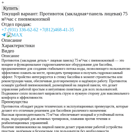
+
Купить
Текущий вариант:
Противоток (закладная+панель лицевая) 75
м³/час с пневмокнопкой
Отдел продаж:
+7 (931) 336-62-62
+7(812)468-41-35
Описание
Характеристики
Видео
Описание
Противоток (закладная деталь + лицевая панель) 75 м³/час с пневмокнопкой — это
мощное и функциональное гидромеханическое оборудование для бассейна,
предназначенное для создания стабильного потока воды, позволяющего пользователю
эффективно плавать на месте, проводить тренировки и получать гидромассажный
эффект. Устройство интегрируется в стенку бассейна в момент строительства или
реконструкции чаши, обеспечивая долговременную и надёжную работу. Противоток
оснащён удобной пневмокнопкой, размещённой на лицевой панели, что делает
управление работой простым и интуитивно понятным для всех пользователей.
Подвижное сопло позволяет направлять струю в нужную сторону для максимального
комфорта и эффективности.
Преимущества
Противоток обладает рядом технических и эксплуатационных преимуществ, которые
делают его отличным решением для бассейнов различного назначения:
Высокая производительность 75 м³/час обеспечивает мощный и устойчивый поток
воды, подходящий для активных тренировок, плавания против течения и
реабилитационных упражнений.
Наличие пневмокнопки на лицевой панели делает управление работой устройства
простым, надёжным и безопасным для пользователя без необходимости