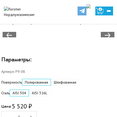
Оборудование
Противотоки
Регулятор подачи воздуха
0
Регулятор подачи воздуха
Параметры:
Артикул:
Р9-08
Поверхность
Полированная
Шлифованная
Сталь
AISI 304
AISI 316L
5 520
₽
Цена: