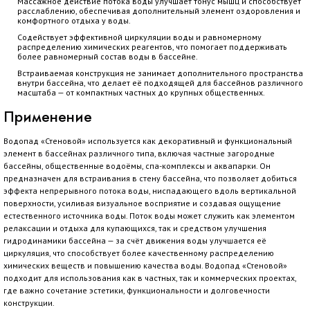
Массажное действие потока воды улучшает тонус мышц и способствует
расслаблению, обеспечивая дополнительный элемент оздоровления и
комфортного отдыха у воды.
Содействует эффективной циркуляции воды и равномерному
распределению химических реагентов, что помогает поддерживать
более равномерный состав воды в бассейне.
Встраиваемая конструкция не занимает дополнительного пространства
внутри бассейна, что делает её подходящей для бассейнов различного
масштаба — от компактных частных до крупных общественных.
Применение
Водопад «Стеновой» используется как декоративный и функциональный
элемент в бассейнах различного типа, включая частные загородные
бассейны, общественные водоёмы, спа-комплексы и аквапарки. Он
предназначен для встраивания в стену бассейна, что позволяет добиться
эффекта непрерывного потока воды, ниспадающего вдоль вертикальной
поверхности, усиливая визуальное восприятие и создавая ощущение
естественного источника воды. Поток воды может служить как элементом
релаксации и отдыха для купающихся, так и средством улучшения
гидродинамики бассейна — за счёт движения воды улучшается её
циркуляция, что способствует более качественному распределению
химических веществ и повышению качества воды. Водопад «Стеновой»
подходит для использования как в частных, так и коммерческих проектах,
где важно сочетание эстетики, функциональности и долговечности
конструкции.