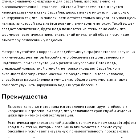
функциональную конструкцию для бассейнов, изготовленную из
высококачественной нержавеющей стали. Этот элемент монтируется
непосредственно в стену бассейна, декоративную нишу или подпорную
конструкцию так, что на поверхности остаётся только аккуратная узкая щель
излива, из которой вода льётся ровным ламинарным потоком. Такой эффект
создаёт впечатление, будто вода появляется из стены сама собой, что
формирует эстетически привлекательный визуальный образ и усиливает
атмосферу релаксации у водоёма.
Материал устойчив к коррозии, воздействию ультрафиолетового излучения
и химических реагентов бассейна, что обеспечивает долговечность и
надёжность при эксплуатации в различных условиях. Поток воды,
стекающий «зеркальной стеной», не только украшает бассейн, но и
оказывает благоприятное массажное воздействие на тело человека,
способствуя расслаблению и улучшению общего самочувствия, а также
помогает улучшить циркуляцию воды внутри бассейна.
Преимущества
Высокое качество материала изготовления гарантирует стойкость к
коррозии и агрессивной среде, что увеличивает срок службы изделия
даже при интенсивной эксплуатации.
Эстетически привлекательный дизайн с тонким изливом создаёт эффект
«водяной стены», который органично вписывается в архитектуру
бассейна и усиливает визуальную привлекательность пространства.