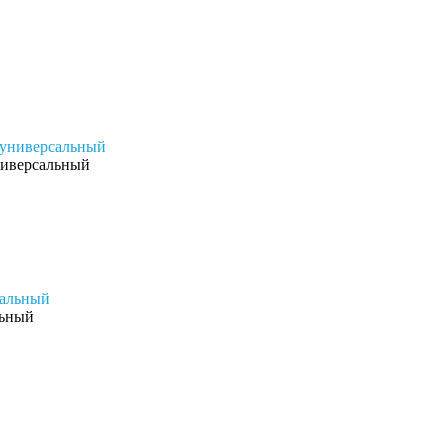
ниверсальный
льный