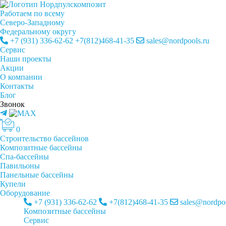
Работаем по всему
Cеверо-Западному
Федеральному округу
+7 (931) 336-62-62
+7(812)468-41-35
sales@nordpools.ru
Cервис
Наши проекты
Акции
О компании
Контакты
Блог
Звонок
0
Строительство бассейнов
Композитные бассейны
Спа-бассейны
Павильоны
Панельные бассейны
Купели
Оборудование
+7 (931) 336-62-62
+7(812)468-41-35
sales@nordpoo
Композитные бассейны
Cервис